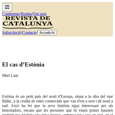
Continguts
/
Botiga
/
Qui som
Subscripció
/
Contacte
/
Accedir-hi
El cas d’Estònia
Mart Laar
Estònia és un petit país del nord d'Europa, situat a la riba del mar
Bàltic, a la cruïlla de rutes comercials que van d'est a oest i de nord a
sud. Això ha fet que la seva història sigui interessant per als
historiadors, encara que les persones que hi viuen potser haurien
preferit una història una mica menys «interessant»: una en què, en el