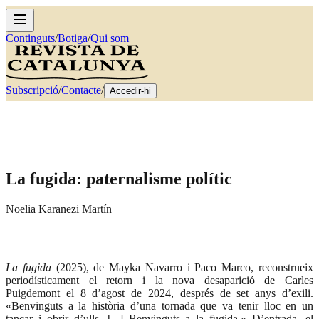
Continguts
/
Botiga
/
Qui som
Subscripció
/
Contacte
/
Accedir-hi
La fugida: paternalisme polític
Noelia Karanezi Martín
La fugida
(2025), de Mayka Navarro i Paco Marco, reconstrueix
periodísticament el retorn i la nova desaparició de Carles
Puigdemont el 8 d’agost de 2024, després de set anys d’exili.
«Benvinguts a la història d’una tornada que va tenir lloc en un
tancar i obrir d’ulls. [...] Benvinguts a la fugida.» D’entrada, el