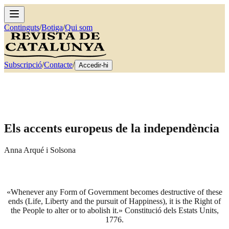
Continguts
/
Botiga
/
Qui som
Subscripció
/
Contacte
/
Accedir-hi
Els accents europeus de la independència
Anna Arqué i Solsona
«Whenever any Form of Government becomes destructive of these
ends (Life, Liberty and the pursuit of Happiness), it is the Right of
the People to alter or to abolish it.» Constitució dels Estats Units,
1776.