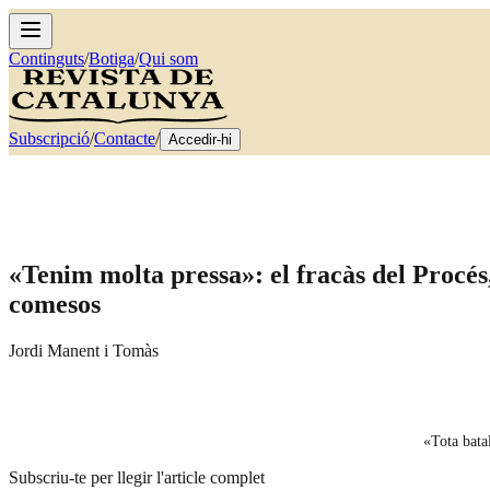
Continguts
/
Botiga
/
Qui som
Subscripció
/
Contacte
/
Accedir-hi
«Tenim molta pressa»: el fracàs del Procés,
comesos
Jordi Manent i Tomàs
«Tota bata
Subscriu-te per llegir l'article complet