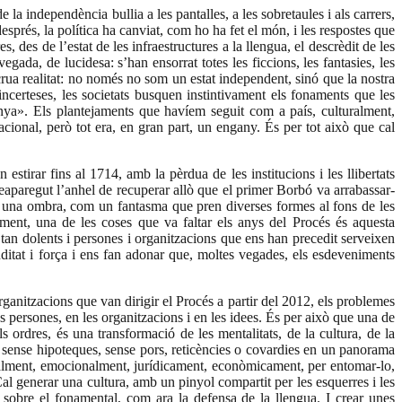
la independència bullia a les pantalles, a les sobretaules i als carrers,
rés, la política ha canviat, com ho ha fet el món, i les respostes que
, des de l’estat de les infraestructures a la llengua, el descrèdit de les
gada, de lucidesa: s’han ensorrat totes les ficcions, les fantasies, les
 crua realitat: no només no som un estat independent, sinó que la nostra
ncerteses, les societats busquen instintivament els fonaments que les
unya». Els plantejaments que havíem seguit com a país, culturalment,
acional, però tot era, en gran part, un engany. És per tot això que cal
stirar fins al 1714, amb la pèrdua de les institucions i les llibertats
eaparegut l’anhel de recuperar allò que el primer Borbó va arrabassar-
m una ombra, com un fantasma que pren diverses formes al fons de les
ment, una de les coses que va faltar els anys del Procés és aquesta
tan dolents i persones i organitzacions que ens han precedit serveixen
unditat i força i ens fan adonar que, moltes vegades, els esdeveniments
organitzacions que van dirigir el Procés a partir del 2012, els problemes
s persones, en les organitzacions i en les idees. És per això que una de
 ordres, és una transformació de les mentalitats, de la cultura, de la
 sense hipoteques, sense pors, reticències o covardies en un panorama
ntalment, emocionalment, jurídicament, econòmicament, per entomar-lo,
 Cal generar una cultura, amb un pinyol compartit per les esquerres i les
r sobre el fonamental, com ara la defensa de la llengua. I crear unes