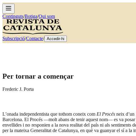
Continguts
/
Botiga
/
Qui som
Subscripció
/
Contacte
/
Accedir-hi
Per tornar a començar
Frederic J. Porta
L’onada independentista que tothom coneix com
El Procés
neix d’un 
Barcelona. El Procés —molt abans de tenir aquest nom— es va posar en 
envellides i no responien a la nova realitat del país ni als sentiments
per la mateixa Generalitat de Catalunya, en què va guanyar el sí a la 