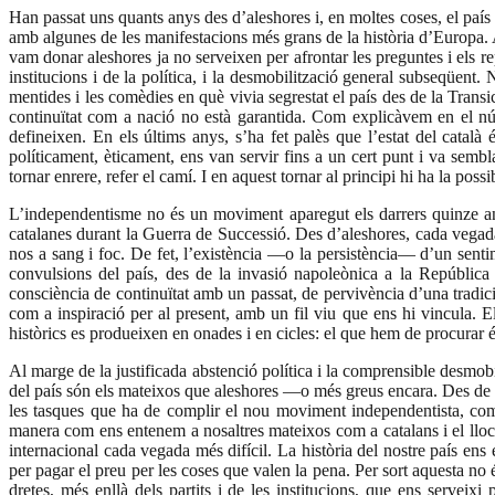
Han passat uns quants anys des d’aleshores i, en moltes coses, el país s
amb algunes de les manifestacions més grans de la història d’Europa. 
vam donar aleshores ja no serveixen per afrontar les preguntes i els rept
institucions i de la política, i la desmobilització general subseqüent.
mentides i les comèdies en què vivia segrestat el país des de la Transi
continuïtat com a nació no està garantida. Com explicàvem en el 
defineixen. En els últims anys, s’ha fet palès que l’estat del cata
políticament, èticament, ens van servir fins a un cert punt i va sembl
tornar enrere, refer el camí. I en aquest tornar al principi hi ha la pos
L’independentisme no és un moviment aparegut els darrers quinze anys, 
catalanes durant la Guerra de Successió. Des d’aleshores, cada vegada
nos a sang i foc. De fet, l’existència —o la persistència— d’un sen
convulsions del país, des de la invasió napoleònica a la República
consciència de continuïtat amb un passat, de pervivència d’una tradic
com a inspiració per al present, amb un fil viu que ens hi vincula. El
històrics es produeixen en onades i en cicles: el que hem de procurar é
Al marge de la justificada abstenció política i la comprensible desmobil
del país són els mateixos que aleshores —o més greus encara. Des de l’a
les tasques que ha de complir el nou moviment independentista, com a 
manera com ens entenem a nosaltres mateixos com a catalans i el lloc
internacional cada vegada més difícil. La història del nostre país en
per pagar el preu per les coses que valen la pena. Per sort aquesta no é
dretes, més enllà dels partits i de les institucions, que ens servei