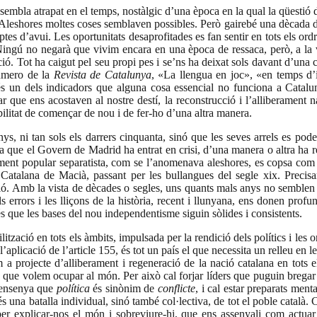
embla atrapat en el temps, nostàlgic d’una època en la qual la qüestió de 
Aleshores moltes coses semblaven possibles. Però gairebé una dècada desp
es d’avui. Les oportunitats desaprofitades es fan sentir en tots els ordres
 Ningú no negarà que vivim encara en una època de ressaca, però, a la ve
ció. Tot ha caigut pel seu propi pes i se’ns ha deixat sols davant d’una
número de la
Revista de Catalunya
, «La llengua en joc», «en temps d’i
là és un dels indicadors que alguna cosa essencial no funciona a Catal
ar que ens acostaven al nostre destí, la reconstrucció i l’alliberament n
sibilitat de començar de nou i de fer-ho d’una altra manera.
ni tan sols els darrers cinquanta, sinó que les seves arrels es poden e
 que el Govern de Madrid ha entrat en crisi, d’una manera o altra ha r
timent popular separatista, com se l’anomenava aleshores, es copsa co
 Catalana de Macià, passant per les bullangues del segle xix. Precisa
ió. Amb la vista de dècades o segles, uns quants mals anys no semblen 
s errors i les lliçons de la història, recent i llunyana, ens donen prof
s que les bases del nou independentisme siguin sòlides i consistents.
ització en tots els àmbits, impulsada per la rendició dels polítics i les 
plicació de l’article 155, és tot un país el que necessita un relleu en le
projecte d’alliberament i regeneració de la nació catalana en tots els
 que volem ocupar al món. Per això cal forjar líders que puguin bregar
s ensenya que
política
és sinònim de
conflicte
, i cal estar preparats me
s una batalla individual, sinó també col·lectiva, de tot el poble català.
xi per explicar-nos el món i sobreviure-hi, que ens assenyali com actua