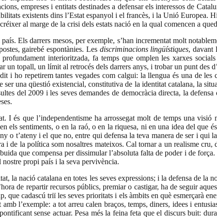
ions, empreses i entitats destinades a defensar els interessos de Catal
sibilitats existents dins l’Estat espanyol i el francès, i la Unió Europea.
t créixer al marge de la crisi dels estats nació en la qual comencen a q
país. Els darrers mesos, per exemple, s’han incrementat molt notablement
espostes, gairebé espontànies. Les
discriminacions lingüístiques
, davant 
a profundament interioritzada, fa temps que omplen les xarxes social
ar un topall, un límit al retrocés dels darrers anys, i trobar un punt des 
dit i ho repetirem tantes vegades com calgui: la llengua és una de les 
ser una qüestió existencial, constitutiva de la identitat catalana, la situ
ultes del 2009 i les seves demandes de democràcia directa, la defensa d
ses.
tat. I és que l’independentisme ha arrossegat molt de temps una visió
n els sentiments, o en la raó, o en la riquesa, ni en una idea del que és
any o t’ateny i el que no, entre qui defensa la teva manera de ser i qui 
ltura i de la política som nosaltres mateixos. Cal tornar a un realisme cr
 buida que compensa per dissimular l’absoluta falta de poder i de força. E
l nostre propi país i la seva pervivència.
t, la nació catalana en totes les seves expressions; i la defensa de la nostr
a a l’hora de repartir recursos públics, premiar o castigar, ha de seguir aqu
 que cadascú triï les seves prioritats i els àmbits en què esmerçarà energ
 amb l’exemple: a tot arreu calen braços, temps, diners, idees i entusi
, o pontificant sense actuar. Pesa més la feina feta que el discurs buit: