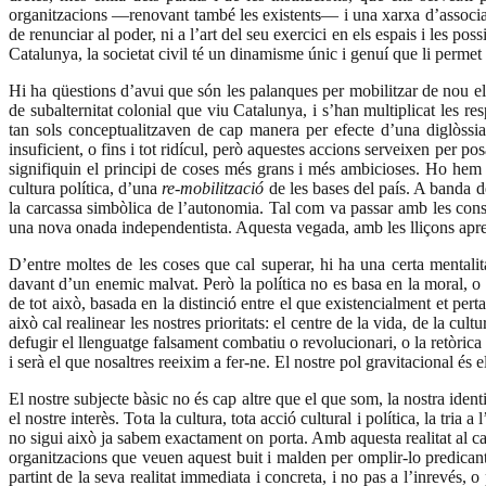
organitzacions —renovant també les existents— i una xarxa d’associac
de renunciar al poder, ni a l’art del seu exercici en els espais i les pos
Catalunya, la societat civil té un dinamisme únic i genuí que li perme
Hi ha qüestions d’avui que són les palanques per mobilitzar de nou el 
de subalternitat colonial que viu Catalunya, i s’han multiplicat les r
tan sols conceptualitzaven de cap manera per efecte d’una diglòssi
insuficient, o fins i tot ridícul, però aquestes accions serveixen per pos
signifiquin el principi de coses més grans i més ambicioses. Ho hem 
cultura política, d’una
re-mobilització
de les bases del país. A banda de 
la carcassa simbòlica de l’autonomia. Tal com va passar amb les cons
una nova onada independentista. Aquesta vegada, amb les lliçons apre
D’entre moltes de les coses que cal superar, hi ha una certa mentali
davant d’un enemic malvat. Però la política no es basa en la moral, o e
de tot això, basada en la distinció entre el que existencialment et pert
això cal realinear les nostres prioritats: el centre de la vida, de la cu
defugir el llenguatge falsament combatiu o revolucionari, o la retòrica
i serà el que nosaltres reeixim a fer-ne. El nostre pol gravitacional és e
El nostre subjecte bàsic no és cap altre que el que som, la nostra identita
el nostre interès. Tota la cultura, tota acció cultural i política, la tri
no sigui això ja sabem exactament on porta. Amb aquesta realitat al cap,
organitzacions que veuen aquest buit i malden per omplir-lo predicant
partint de la seva realitat immediata i concreta, i no pas a l’inrevés