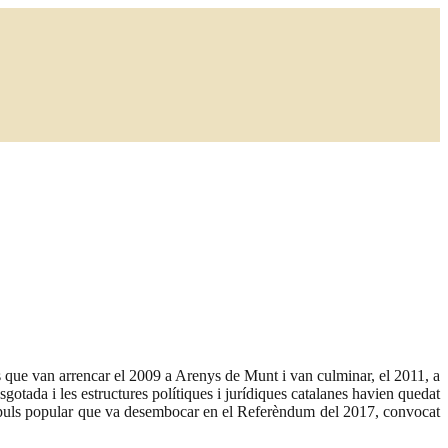
s que van arrencar el 2009 a Arenys de Munt i van culminar, el 2011, a
tada i les estructures polítiques i jurídiques catalanes havien quedat
ell impuls popular que va desembocar en el Referèndum del 2017, convocat