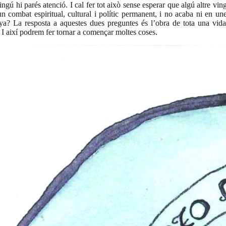
ngú hi parés atenció. I cal fer tot això sense esperar que algú altre vin
 un combat espiritual, cultural i polític permanent, i no acaba ni en un
a? La resposta a aquestes dues preguntes és l’obra de tota una vida.
. I així podrem fer tornar a començar moltes coses.