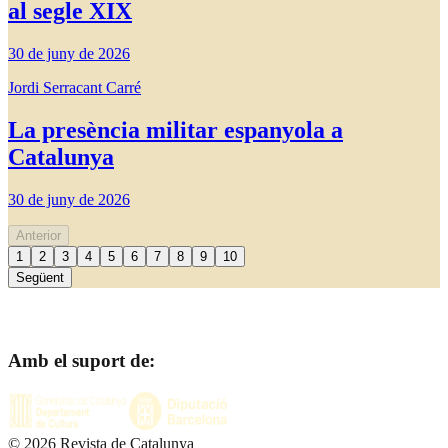
al segle XIX
30 de juny de 2026
Jordi Serracant Carré
La presència militar espanyola a
Catalunya
30 de juny de 2026
Anterior
1
2
3
4
5
6
7
8
9
10
Següent
Amb el suport de:
©
2026
Revista de Catalunya