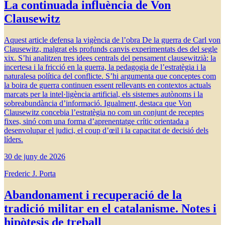
La continuada influència de Von
Clausewitz
Aquest article defensa la vigència de l’obra De la guerra de Carl von
Clausewitz, malgrat els profunds canvis experimentats des del segle
xix. S’hi analitzen tres idees centrals del pensament clausewitzià: la
incertesa i la fricció en la guerra, la pedagogia de l’estratègia i la
naturalesa política del conflicte. S’hi argumenta que conceptes com
la boira de guerra continuen essent rellevants en contextos actuals
marcats per la intel·ligència artificial, els sistemes autònoms i la
sobreabundància d’informació. Igualment, destaca que Von
Clausewitz concebia l’estratègia no com un conjunt de receptes
fixes, sinó com una forma d’aprenentatge crític orientada a
desenvolupar el judici, el coup d’œil i la capacitat de decisió dels
líders.
30 de juny de 2026
Frederic J. Porta
Abandonament i recuperació de la
tradició militar en el catalanisme. Notes i
hipòtesis de treball