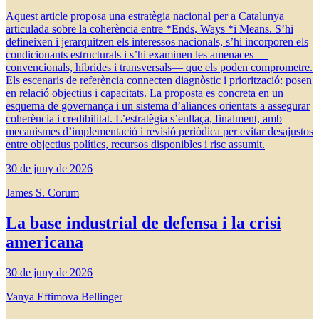
Aquest article proposa una estratègia nacional per a Catalunya
articulada sobre la coherència entre *Ends, Ways *i Means. S’hi
defineixen i jerarquitzen els interessos nacionals, s’hi incorporen els
condicionants estructurals i s’hi examinen les amenaces —
convencionals, híbrides i transversals— que els poden comprometre.
Els escenaris de referència connecten diagnòstic i priorització: posen
en relació objectius i capacitats. La proposta es concreta en un
esquema de governança i un sistema d’aliances orientats a assegurar
coherència i credibilitat. L’estratègia s’enllaça, finalment, amb
mecanismes d’implementació i revisió periòdica per evitar desajustos
entre objectius polítics, recursos disponibles i risc assumit.
30 de juny de 2026
James S. Corum
La base industrial de defensa i la crisi
americana
30 de juny de 2026
Vanya Eftimova Bellinger